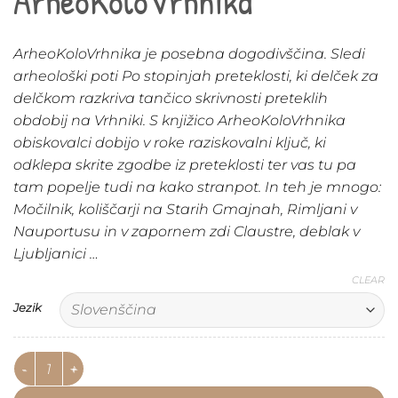
ArheoKoloVrhnika
ArheoKoloVrhnika je posebna dogodivščina. Sledi
arheološki poti Po stopinjah preteklosti, ki delček za
delčkom razkriva tančico skrivnosti preteklih
obdobij na Vrhniki. S knjižico ArheoKoloVrhnika
obiskovalci dobijo v roke raziskovalni ključ, ki
odklepa skrite zgodbe iz preteklosti ter vas tu pa
tam popelje tudi na kako stranpot. In teh je mnogo:
Močilnik, koliščarji na Starih Gmajnah, Rimljani v
Nauportusu in v zapornem zdi Claustre, deblak v
Ljubljanici …
CLEAR
Jezik
ArheoKoloVrhnika quantity