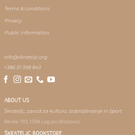
be
be
chosen
chosen
Terms & conditions
on
on
the
the
Privacy
product
product
page
page
Public information
info@skrateljc.org
+386 51 398 843
ABOUT US
Škrateljc, zavod za kulturo, izobraževanje in šport
Bevke 193, 1358 Log pri Brezovici
ŠKRATELJC BOOKSTORE