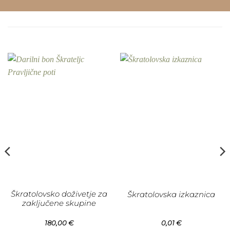
Škratolovsko doživetje za
Škratolovska izkaznica
zaključene skupine
180,00
€
0,01
€