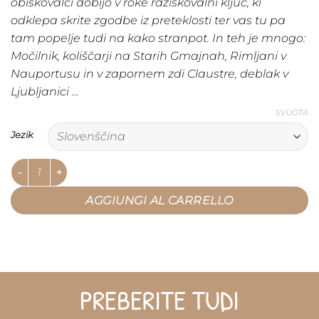
obiskovalci dobijo v roke raziskovalni ključ, ki
odklepa skrite zgodbe iz preteklosti ter vas tu pa
tam popelje tudi na kako stranpot. In teh je mnogo:
Močilnik, koliščarji na Starih Gmajnah, Rimljani v
Nauportusu in v zapornem zdi Claustre, deblak v
Ljubljanici …
SVUOTA
Jezik
ArheoKoloVrhnika quantità
AGGIUNGI AL CARRELLO
PREBERITE TUDI