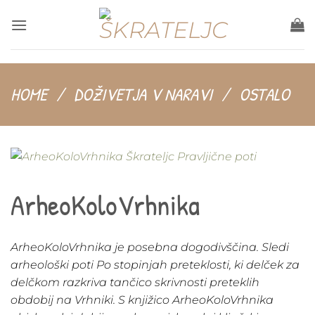
Salta
ai
contenuti
HOME
/
DOŽIVETJA V NARAVI
/
OSTALO
ArheoKoloVrhnika
ArheoKoloVrhnika je posebna dogodivščina. Sledi
arheološki poti Po stopinjah preteklosti, ki delček za
delčkom razkriva tančico skrivnosti preteklih
obdobij na Vrhniki. S knjižico ArheoKoloVrhnika