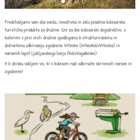
Predstavljamo vam dva sveža, inovativna in zelo posebna kolesarska
turistična produkta za družine. Gre za dve kolesarski dogodivščini, s
katerimi v prvi vrsti družine spodbujamo k strukturiranemu in
doživetemu odkrivanju zgodovine Vrhnike (ArheoKoloVrhnika) in
naravnih lepot Ljubljanskega barja (KoloVagaBevke).
A k obisku vabljeni vsi, ki s kolesom radi odkrivate skrivnosti narave in
zgodovine!