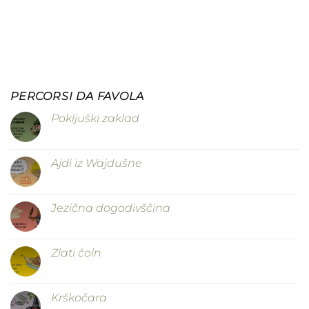
PERCORSI DA FAVOLA
Pokljuški zaklad
Ajdi iz Wajdušne
Jezična dogodivščina
Zlati čoln
Krškočara