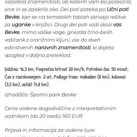
razodela znamenitosti, ob katerih vam bo poskočilo
srce in se zaiskrilo oko. Del poti poteka po
Učni poti
Bevke
, kjer se na tematskih tablah skrivajo rešitve
za
uganke
v knjižici. Drugi del poti vodi skozi
vas
Bevke
, mimo vaške vage, gnezda črno-belih
vaščank z oranžnimi kljuni, vse do dveh
edinstvenih
naravnih znamenitosti
, ki dajeta
vpogled v daljno preteklost.
Dolžina: 16,3 km; Povprečna hitrost 20 km/h; Potreben čas: 50 minut;
Čas z raziskovanjem: 2 uri; Podlaga trase: makadam (8 km), kolovozi
(3,5 km), asfalt (4,8 km).
Izhodišče: Športni park Bevke
Cena vodene dogodivščine z interpretativnim
vodnikom (do 20 oseb): 160 EUR
Prijava in informacija za vodene ture: