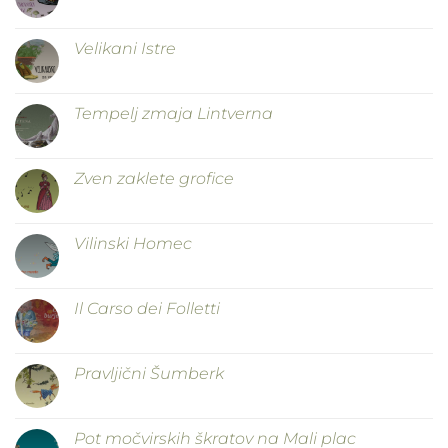
Velikani Istre
Tempelj zmaja Lintverna
Zven zaklete grofice
Vilinski Homec
Il Carso dei Folletti
Pravljični Šumberk
Pot močvirskih škratov na Mali plac