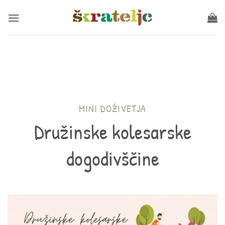
Salta
ai
contenuti
MINI DOŽIVETJA
Družinske kolesarske
dogodivščine