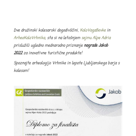
Dve družinski kolesarski dogodivščini,
KoloVagaBevke
in
ArheoKoloVrhnika
, sta si na letošnjem
sejmu Alpe Adria
prislužili ugledno mednarodno priznanje
nagrade Jakob
2022
za inovativne turistične produkte!
Spoznajte arheologijo Vrhnike in lepote Ljubljanskega barja s
kolesom!