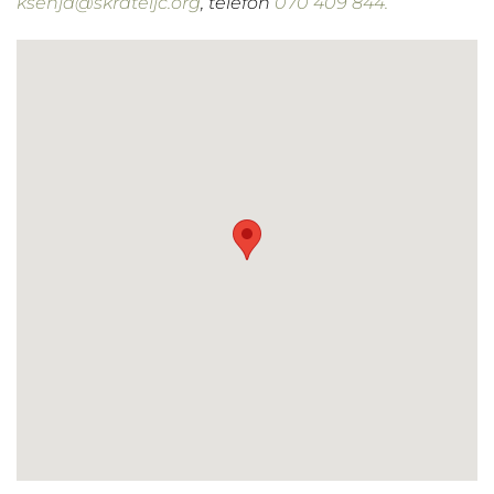
ksenja@skrateljc.org
, telefon
070 409 844.