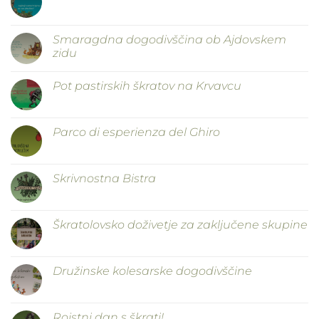
Smaragdna dogodivščina ob Ajdovskem
zidu
Pot pastirskih škratov na Krvavcu
Parco di esperienza del Ghiro
Skrivnostna Bistra
Škratolovsko doživetje za zaključene skupine
Družinske kolesarske dogodivščine
Rojstni dan s škrati!