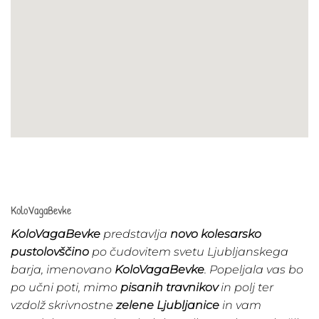
KoloVagaBevke
KoloVagaBevke
predstavlja
novo kolesarsko
pustolovščino
po čudovitem svetu Ljubljanskega
barja, imenovano
KoloVagaBevke
. Popeljala vas bo
po učni poti, mimo
pisanih travnikov
in polj ter
vzdolž skrivnostne
zelene Ljubljanice
in vam