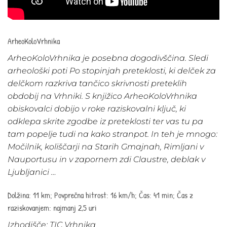
ArheoKoloVrhnika
ArheoKoloVrhnika je posebna dogodivščina. Sledi
arheološki poti Po stopinjah preteklosti, ki delček za
delčkom razkriva tančico skrivnosti preteklih
obdobij na Vrhniki. S knjižico ArheoKoloVrhnika
obiskovalci dobijo v roke raziskovalni ključ, ki
odklepa skrite zgodbe iz preteklosti ter vas tu pa
tam popelje tudi na kako stranpot. In teh je mnogo:
Močilnik, koliščarji na Starih Gmajnah, Rimljani v
Nauportusu in v zapornem zdi Claustre, deblak v
Ljubljanici …
Dolžina: 11 km; Povprečna hitrost: 16 km/h; Čas: 41 min; Čas z
raziskovanjem: najmanj 2,5 uri
Izhodišče: TIC Vrhnika