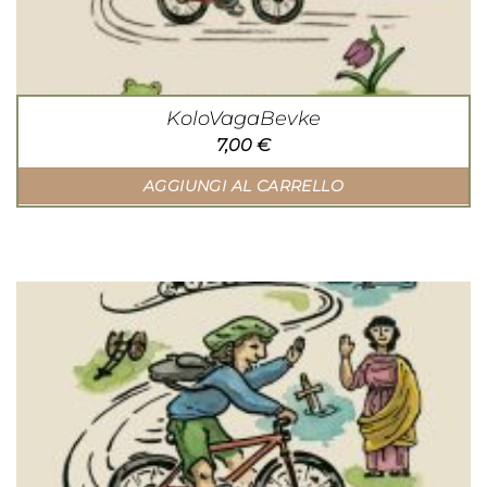
KoloVagaBevke
7,00
€
AGGIUNGI AL CARRELLO