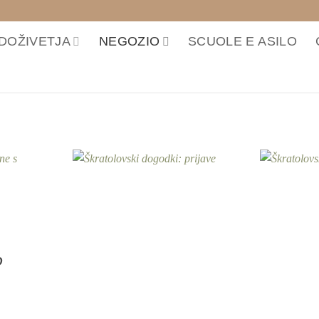
LO
 DOŽIVETJA
NEGOZIO
SCUOLE E ASILO
O