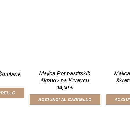
Majica Pot pastirskih
Majica
i Šumberk
škratov na Krvavcu
škrat
14,00
€
RRELLO
AGGIUNGI AL CARRELLO
AGGIU