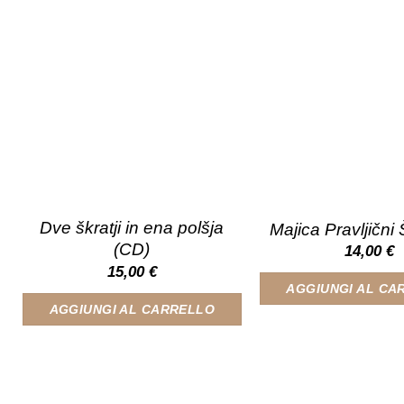
opzioni
possono
essere
scelte
nella
pagina
del
prodotto
Dve škratji in ena polšja
Majica Pravljičn
(CD)
14,00
€
15,00
€
AGGIUNGI AL CA
AGGIUNGI AL CARRELLO