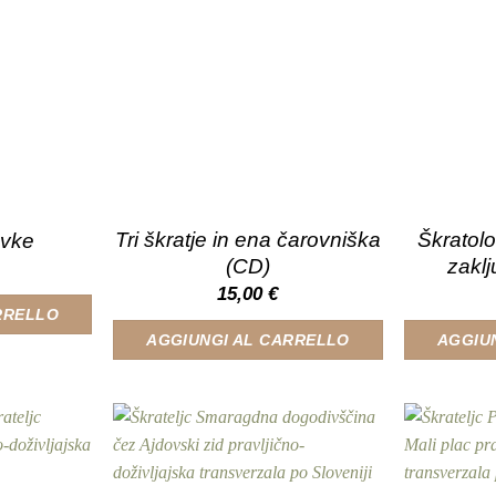
possono
essere
scelte
nella
pagina
del
prodotto
Tri škratje in ena čarovniška
Škratolo
vke
(CD)
zakl
15,00
€
RRELLO
AGGIUNGI AL CARRELLO
AGGIU