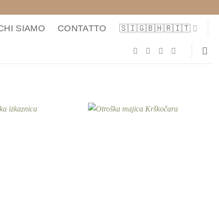
CHI SIAMO
CONTATTO
🇸🇮🇬🇧🇭🇷🇮🇹