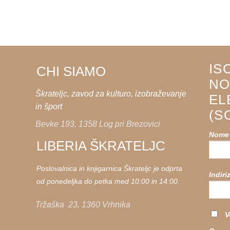
IS
CHI SIAMO
NO
Škrateljc, zavod za kulturo, izobraževanje
EL
in šport
(S
Bevke 193, 1358 Log pri Brezovici
Nome
LIBERIA ŠKRATELJC
Poslovalnica in knjigarnica Škrateljc je odprta
Indiri
od ponedeljka do petka med 10:00 in 14:00.
Tržaška 23, 1360 Vrhnika
V