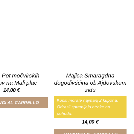
 Pot močvirskih
Majica Smaragdna
ov na Mali plac
dogodivščina ob Ajdovskem
zidu
14,00
€
Kupiti morate najmanj 2 kupona.
NGI AL CARRELLO
Odrasli spremljajo otroke na
pohodu.
14,00
€