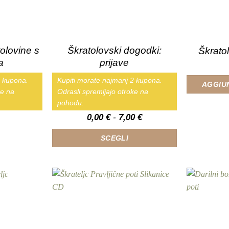
olovine s
Škratolovski dogodki:
Škrato
a
prijave
2 kupona.
Kupiti morate najmanj 2 kupona.
AGGIU
ke na
Odrasli spremljajo otroke na
pohodu.
Fascia
0,00
€
-
7,00
€
di
prezzo:
SCEGLI
da
0,00 €
Questo
a
prodotto
7,00 €
ha
più
varianti.
Le
opzioni