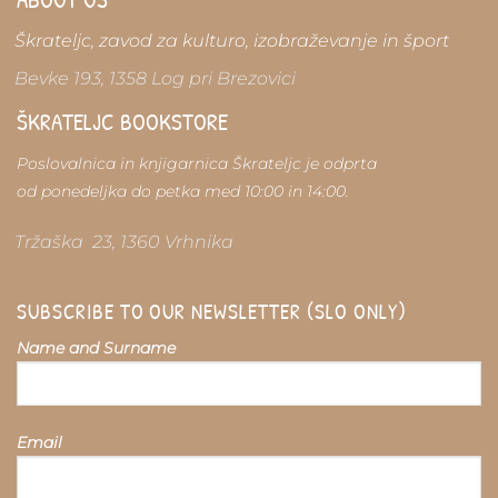
Škrateljc, zavod za kulturo, izobraževanje in šport
Bevke 193, 1358 Log pri Brezovici
ŠKRATELJC BOOKSTORE
Poslovalnica in knjigarnica Škrateljc je odprta
od ponedeljka do petka med 10:00 in 14:00.
Tržaška 23, 1360 Vrhnika
SUBSCRIBE TO OUR NEWSLETTER (SLO ONLY)
Name and Surname
Email