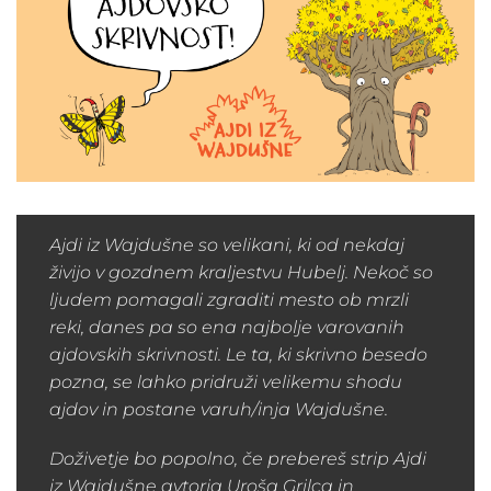
Ajdi iz Wajdušne so velikani, ki od nekdaj
živijo v gozdnem kraljestvu Hubelj. Nekoč so
ljudem pomagali zgraditi mesto ob mrzli
reki, danes pa so ena najbolje varovanih
ajdovskih skrivnosti. Le ta, ki skrivno besedo
pozna, se lahko pridruži velikemu shodu
ajdov in postane varuh/inja Wajdušne.
Doživetje bo popolno, če prebereš strip
Ajdi
iz Wajdušne
avtorja Uroša Grilca in