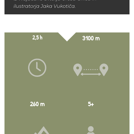
ilustratorja Jaka Vukotiča.
2,5 h
3100 m
260 m
5+