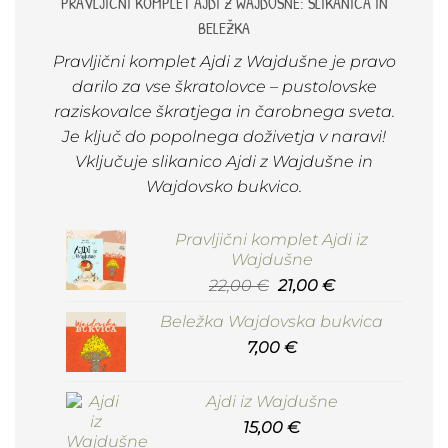
PRAVLJIČNI KOMPLET AJDI Z WAJDUŠNE: SLIKANICA IN
BELEŽKA
Pravljični komplet Ajdi z Wajdušne je pravo
darilo za vse škratolovce – pustolovske
raziskovalce škratjega in čarobnega sveta.
Je ključ do popolnega doživetja v naravi!
Vključuje slikanico Ajdi z Wajdušne in
Wajdovsko bukvico.
Pravljični komplet Ajdi iz
Wajdušne
Original
Current
22,00
€
21,00
€
price
price
Beležka Wajdovska bukvica
was:
is:
7,00
22,00 €.
€
21,00 €.
Ajdi iz Wajdušne
15,00
€