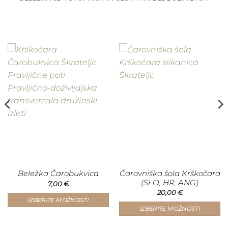
Čarovniška šola Krškočara
Beležka Čarobukvica
(SLO, HR, ANG)
7,00
€
a
20,00
€
IZBERITE MOŽNOSTI
IZBERITE MOŽNOSTI
Ta
izdelek
Ta
ima