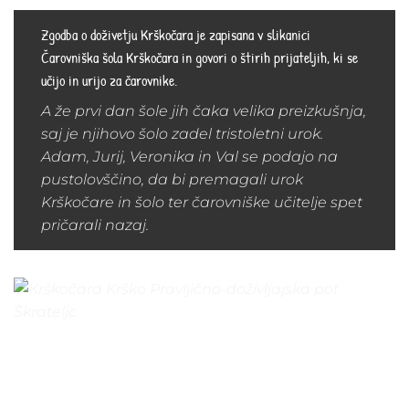
Zgodba o doživetju Krškočara je zapisana v slikanici
Čarovniška šola Krškočara in govori o štirih prijateljih, ki se
učijo in urijo za čarovnike.
A že prvi dan šole jih čaka velika preizkušnja,
saj je njihovo šolo zadel tristoletni urok.
Adam, Jurij, Veronika in Val se podajo na
pustolovščino, da bi premagali urok
Krškočare in šolo ter čarovniške učitelje spet
pričarali nazaj.