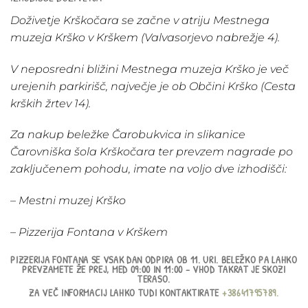
Doživetje Krškočara se začne v atriju Mestnega
muzeja Krško v Krškem (Valvasorjevo nabrežje 4).
V neposredni bližini Mestnega muzeja Krško je več
urejenih parkirišč, največje je ob Občini Krško (Cesta
krških žrtev 14).
Za nakup beležke Čarobukvica in slikanice
Čarovniška šola Krškočara ter prevzem nagrade po
zaključenem pohodu, imate na voljo dve izhodišči:
– Mestni muzej Krško
– Pizzerija Fontana v Krškem
PIZZERIJA FONTANA SE VSAK DAN ODPIRA OB 11. URI. BELEŽKO PA LAHKO
PREVZAMETE ŽE PREJ, MED 09:00 IN 11:00 – VHOD TAKRAT JE SKOZI
TERASO.
ZA VEČ INFORMACIJ LAHKO TUDI KONTAKTIRATE
+38641795789.