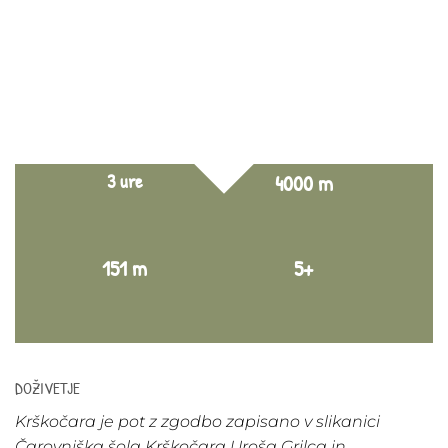
3 ure
4000 m
151 m
5+
DOŽIVETJE
Krškočara je pot z zgodbo zapisano v slikanici
Čarovniška šola Krškočara Uroša Grilca in