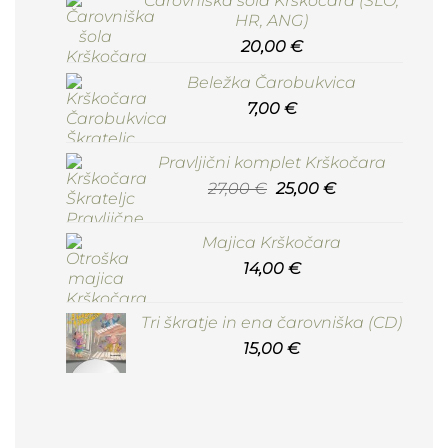
Čarovniška šola Krškočara (SLO,
HR, ANG)
20,00
€
Beležka Čarobukvica
7,00
€
Pravljični komplet Krškočara
Izvirna
Trenutna
27,00
€
25,00
€
cena
cena
je
je:
Majica Krškočara
bila:
25,00 €.
14,00
€
27,00 €.
Tri škratje in ena čarovniška (CD)
15,00
€