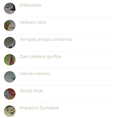
Krškočara
Velikani Istre
Tempelj zmaja Lintverna
Zven zaklete grofice
Vilinski Homec
Škratji Kras
Pravljični Šumberk