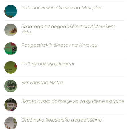
Pot močvirskih škratov na Mali plac
Smaragdna dogodivščina ob Ajdovskem
zidu
Pot pastirskih škratov na Krvavcu
Polhov doživljajski park
Skrivnostna Bistra
Škratolovsko doživetje za zaključene skupine
Družinske kolesarske dogodivščine