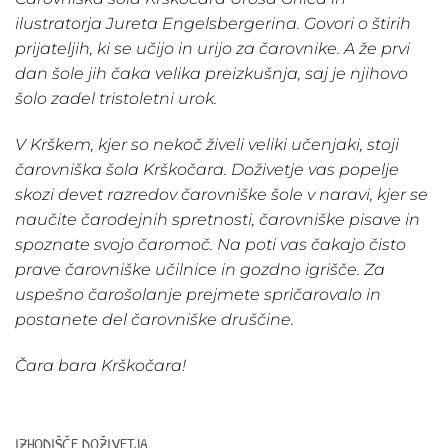
ilustratorja Jureta Engelsbergerina. Govori o štirih
prijateljih, ki se učijo in urijo za čarovnike. A že prvi
dan šole jih čaka velika preizkušnja, saj je njihovo
šolo zadel tristoletni urok.
V Krškem, kjer so nekoč živeli veliki učenjaki, stoji
čarovniška šola Krškočara. Doživetje vas popelje
skozi devet razredov čarovniške šole v naravi, kjer se
naučite čarodejnih spretnosti, čarovniške pisave in
spoznate svojo čaromoč. Na poti vas čakajo čisto
prave čarovniške učilnice in gozdno igrišče. Za
uspešno čarošolanje prejmete spričarovalo in
postanete del čarovniške druščine.
Čara bara Krškočara!
IZHODIŠČE DOŽIVETJA