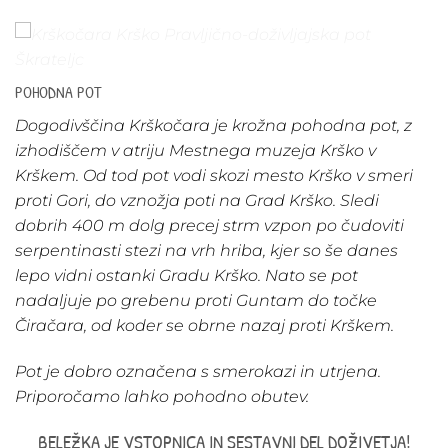
POHODNA POT
Dogodivščina Krškočara je krožna pohodna pot, z
izhodiščem v atriju Mestnega muzeja Krško v
Krškem. Od tod pot vodi skozi mesto Krško v smeri
proti Gori, do vznožja poti na Grad Krško. Sledi
dobrih 400 m dolg precej strm vzpon po čudoviti
serpentinasti stezi na vrh hriba, kjer so še danes
lepo vidni ostanki Gradu Krško. Nato se pot
nadaljuje po grebenu proti Guntam do točke
Čiračara, od koder se obrne nazaj proti Krškem.
Pot je dobro označena s smerokazi in utrjena.
Priporočamo lahko pohodno obutev.
BELEŽKA JE VSTOPNICA IN SESTAVNI DEL DOŽIVETJA!