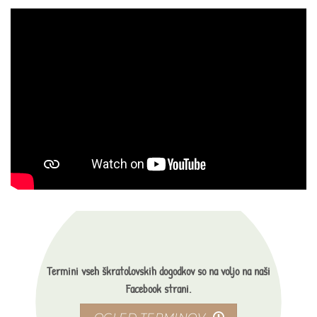
izdelek
več
ima
različic.
več
Možnosti
različic.
lahko
Možnosti
izberete
lahko
na
izberete
strani
na
izdelka
strani
izdelka
Termini vseh škratolovskih dogodkov so na voljo na naši
Facebook strani.