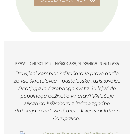
OGLED TERMINOV
PRAVLJIČNI KOMPLET KRŠKOČARA, SLIKANICA IN BELEŽKA
Pravljični komplet Krškočara je pravo darilo
za vse škratolovce – pustolovske raziskovalce
škratjega in čarobnega sveta. Je ključ do
popolnega doživetja v naravi! Vključuje
slikanico Krškočara z izvirno zgodbo
doživetja in beležko Čarobukvico s priloženo
Čaropalico.