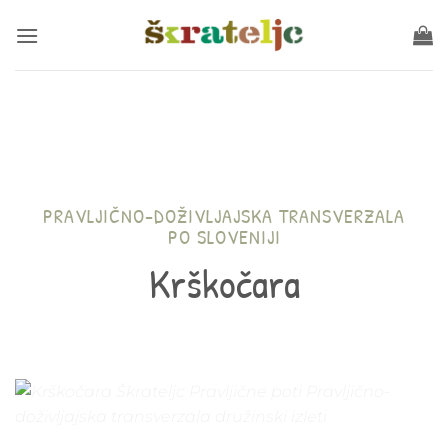
Skoči
na
vsebino
PRAVLJIČNO-DOŽIVLJAJSKA TRANSVERZALA
PO SLOVENIJI
Krškočara