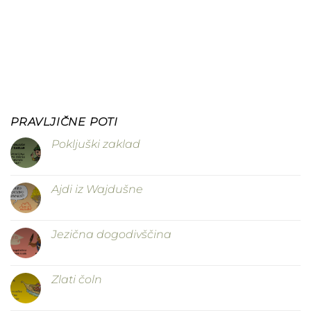
PRAVLJIČNE POTI
Pokljuški zaklad
Ajdi iz Wajdušne
Jezična dogodivščina
Zlati čoln