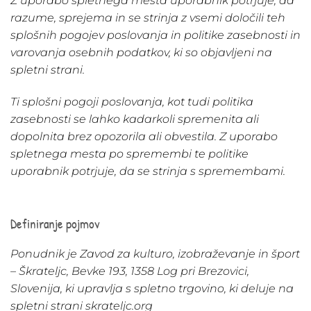
Z uporabo spletnega mesta uporabnik potrjuje, da
razume, sprejema in se strinja z vsemi določili teh
splošnih pogojev poslovanja in politike zasebnosti in
varovanja osebnih podatkov, ki so objavljeni na
spletni strani.
Ti splošni pogoji poslovanja, kot tudi politika
zasebnosti se lahko kadarkoli spremenita ali
dopolnita brez opozorila ali obvestila. Z uporabo
spletnega mesta po spremembi te politike
uporabnik potrjuje, da se strinja s spremembami.
Definiranje pojmov
Ponudnik
je Zavod za kulturo, izobraževanje in šport
– Škrateljc, Bevke 193, 1358 Log pri Brezovici,
Slovenija, ki upravlja s spletno trgovino, ki deluje na
spletni strani skrateljc.org