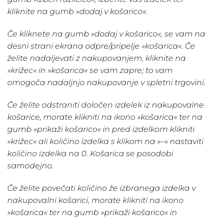
kliknite na gumb »dodaj v košarico«.
Če kliknete na gumb »dodaj v košarico«, se vam na
desni strani ekrana odpre/pripelje »košarica«. Če
želite nadaljevati z nakupovanjem, kliknite na
»križec« in »košarica« se vam zapre; to vam
omogoča nadaljnjo nakupovanje v spletni trgovini.
Če želite odstraniti določen izdelek iz nakupovalne
košarice, morate klikniti na ikono »košarica« ter na
gumb »prikaži košarico« in pred izdelkom klikniti
»križec« ali količino izdelka s klikom na »–« nastaviti
količino izdelka na 0. Košarica se posodobi
samodejno.
Če želite povečati količino že izbranega izdelka v
nakupovalni košarici, morate klikniti na ikono
»košarica« ter na gumb »prikaži košarico« in