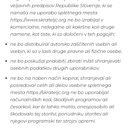
veljavnih predpisov Republike Slovenije, ki se
nanaša na uporabo spletnega mesta
https://www.skrateljc.org ne bo izrabljal v
komercialne, nelegalne ali kakršne koli druge
namene, kot tiste, ki so določeni v teh pogojih;
ne bo distribuiral avtorsko zaščitenih vsebin ali
vsebin, ki so v lasti druge pravne ali fizične osebe;
ne bo poskušal pridobiti, zbirati in/ali shranjevati
osebnih podatkov drugih uporabnikov;
ne bo na noben način kopiral, shranjeval ali
posredoval celih ali delov vsebine spletnega
mesta https://skrateljc.org ne bo uporabljal
računalniških kod, škodljivih programov ali
česarkoli, kar bi lahko motilo, onesposobilo ali
škodovalo tej storitvi, ponudniku storitev ali
njegovi programski ter strojni opremi.