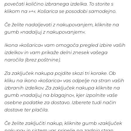
povečati količino izbranega izdelka. To storite s
klikom na »+«. Košarica se posodobi samodejno.
Če želite nadaljevati z nakupovanjem, kliknite na
gumb »nadaljuj z nakupovanjem«.
Ikona »košarica« vam omogoča pregled izbire vaših
izdelkov in vam prikaže delni znesek vašega
naročila (brez poštnine).
Za zaključek nakupa pojdite skozi tri korake. Ob
kliku na ikono »košarica« vas odpelje na stran vaših
izbranih izdelkov. Za zaključek nakupa kliknite na
gumb »nadaljuj na blagajno«, kjer izpolnite vaše
osebne podatke za dostavo. Izberete tudi način
dostave ter plačila.
Če želite zaključiti nakup, kliknite gumb »zaključek
nakupa« in sistem vas pripelje na zadnjo stran