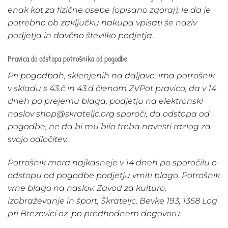
enak kot za fizične osebe (opisano zgoraj), le da je
potrebno ob zaključku nakupa vpisati še naziv
podjetja in davčno številko podjetja.
Pravica do odstopa potrošnika od pogodbe
Pri pogodbah, sklenjenih na daljavo, ima potrošnik
v skladu s 43.č in 43.d členom ZVPot pravico, da v 14
dneh po prejemu blaga, podjetju na elektronski
naslov shop@skrateljc.org sporoči, da odstopa od
pogodbe, ne da bi mu bilo treba navesti razlog za
svojo odločitev.
Potrošnik mora najkasneje v 14 dneh po sporočilu o
odstopu od pogodbe podjetju vrniti blago. Potrošnik
vrne blago na naslov: Zavod za kulturo,
izobraževanje in šport, Škrateljc, Bevke 193, 1358 Log
pri Brezovici oz. po predhodnem dogovoru.