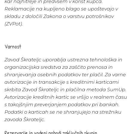
kar najhitreje in predvsem v korist kupca.
Reklamacije na kupljeno blago se upoštevajo v
skladu z določili Zakona o varstvu potrošnikov
(ZVPot).
Varnost
Zavod Škrateljc uporablja ustrezna tehnološka in
organizacijska sredstva za zaščito prenosa in
shranjevanja osebnih podatkov ter plačil. Za varne
avtorizacije in transakcije s kreditnimi karticami
skrbita Zavod Škrateljc in plačilna metoda SumUp.
Avtorizacije kreditnih kartic se vršijo v realnem času
s takojšnjim preverjanjem podatkov pri bankah.
Podatki o karticah se ne shranjujejo na strežniku
zavoda Škrateljc.
Rezervacije in vodeni pohodi zaključnih skupin