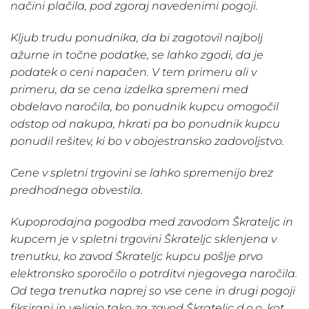
načini plačila, pod zgoraj navedenimi pogoji.
Kljub trudu ponudnika, da bi zagotovil najbolj
ažurne in točne podatke, se lahko zgodi, da je
podatek o ceni napačen. V tem primeru ali v
primeru, da se cena izdelka spremeni med
obdelavo naročila, bo ponudnik kupcu omogočil
odstop od nakupa, hkrati pa bo ponudnik kupcu
ponudil rešitev, ki bo v obojestransko zadovoljstvo.
Cene v spletni trgovini se lahko spremenijo brez
predhodnega obvestila.
Kupoprodajna pogodba med zavodom Škrateljc in
kupcem je v spletni trgovini Škrateljc sklenjena v
trenutku, ko zavod Škrateljc kupcu pošlje prvo
elektronsko sporočilo o potrditvi njegovega naročila.
Od tega trenutka naprej so vse cene in drugi pogoji
fiksirani in veljajo tako za zavod Škrateljc d.o.o. kot