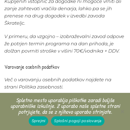
Kupljenih vstopnic za dogodke ni mogoče vrniti ali
zanje zahtevati vračila denarja, lahko pa se jih
prenese na drug dogodek v izvedbi zavoda
Škrateljc.
V primeru, da vzgojno – izobraževalni zavod odpove
že potrjen termin programa na dan prihoda, je
dolžan povrniti stroške v višini 70€/vodnika + DDV.
Varovanje osebnih podatkov
Več o varovanju osebnih podatkov najdete na
strani Politika zasebnosti.
Spletno mesto uporablja piškotke zaradi boljše
uporabniške izkušnje. Z uporabo naše spletne strani
Izjemno razkritje osebnih podatkov
potrjujete, da se z njihovo uporabo strinjate.
Sprejmi
Splošni pogoji poslovanja
Podatki, ki jih zbira zavod Škrateljc zbira in obdeluje,
bodo razkriti le, če tako določa Zakon o varovanju