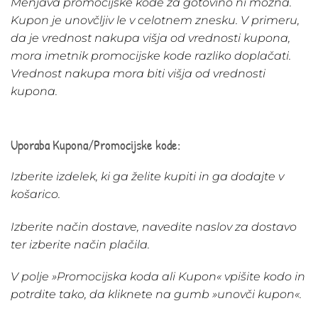
Menjava promocijske kode za gotovino ni možna.
Kupon je unovčljiv le v celotnem znesku. V primeru,
da je vrednost nakupa višja od vrednosti kupona,
mora imetnik promocijske kode razliko doplačati.
Vrednost nakupa mora biti višja od vrednosti
kupona.
Uporaba Kupona/Promocijske kode:
Izberite izdelek, ki ga želite kupiti in ga dodajte v
košarico.
Izberite način dostave, navedite naslov za dostavo
ter izberite način plačila.
V polje »Promocijska koda ali Kupon« vpišite kodo in
potrdite tako, da kliknete na gumb »unovči kupon«.