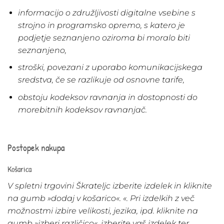
informacijo o združljivosti digitalne vsebine s
strojno in programsko opremo, s katero je
podjetje seznanjeno oziroma bi moralo biti
seznanjeno,
stroški, povezani z uporabo komunikacijskega
sredstva, če se razlikuje od osnovne tarife,
obstoju kodeksov ravnanja in dostopnosti do
morebitnih kodeksov ravnanjač.
Postopek nakupa
Košarica
V spletni trgovini Škrateljc izberite izdelek in kliknite
na gumb »dodaj v košarico«. «. Pri izdelkih z več
možnostmi izbire velikosti, jezika, ipd. kliknite na
gumb »izberi različico«, izberite vaš izdelek ter