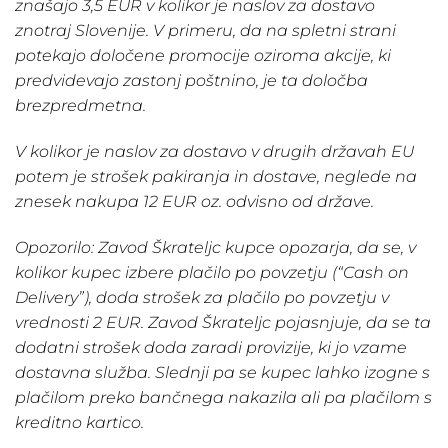
znašajo 3,5 EUR v kolikor je naslov za dostavo
znotraj Slovenije. V primeru, da na spletni strani
potekajo določene promocije oziroma akcije, ki
predvidevajo zastonj poštnino, je ta določba
brezpredmetna.
V kolikor je naslov za dostavo v drugih državah EU
potem je strošek pakiranja in dostave, neglede na
znesek nakupa 12 EUR oz. odvisno od države.
Opozorilo: Zavod Škrateljc kupce opozarja, da se, v
kolikor kupec izbere plačilo po povzetju (“Cash on
Delivery”), doda strošek za plačilo po povzetju v
vrednosti 2 EUR. Zavod Škrateljc pojasnjuje, da se ta
dodatni strošek doda zaradi provizije, ki jo vzame
dostavna služba. Slednji pa se kupec lahko izogne s
plačilom preko bančnega nakazila ali pa plačilom s
kreditno kartico.