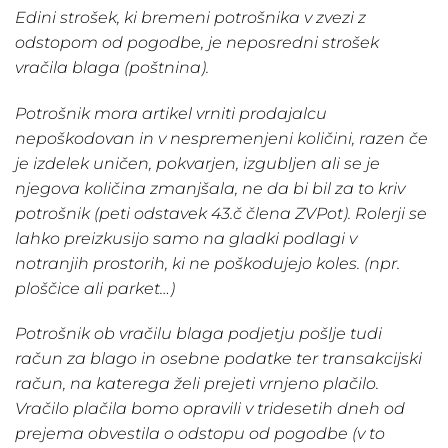
Edini strošek, ki bremeni potrošnika v zvezi z
odstopom od pogodbe, je neposredni strošek
vračila blaga (poštnina).
Potrošnik mora artikel vrniti prodajalcu
nepoškodovan in v nespremenjeni količini, razen če
je izdelek uničen, pokvarjen, izgubljen ali se je
njegova količina zmanjšala, ne da bi bil za to kriv
potrošnik (peti odstavek 43.č člena ZVPot). Rolerji se
lahko preizkusijo samo na gladki podlagi v
notranjih prostorih, ki ne poškodujejo koles. (npr.
ploščice ali parket…)
Potrošnik ob vračilu blaga podjetju pošlje tudi
račun za blago in osebne podatke ter transakcijski
račun, na katerega želi prejeti vrnjeno plačilo.
Vračilo plačila bomo opravili v tridesetih dneh od
prejema obvestila o odstopu od pogodbe (v to