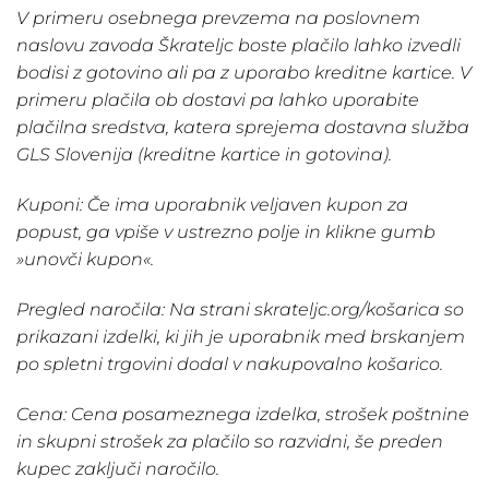
V primeru osebnega prevzema na poslovnem
naslovu zavoda Škrateljc boste plačilo lahko izvedli
bodisi z gotovino ali pa z uporabo kreditne kartice.
V
primeru plačila ob dostavi pa lahko uporabite
plačilna sredstva, katera sprejema dostavna služba
GLS Slovenija (kreditne kartice in gotovina).
Kuponi:
Če ima uporabnik veljaven kupon za
popust, ga vpiše v ustrezno polje in klikne gumb
»unovči kupon«.
Pregled naročila:
Na strani
skrateljc.org/košarica
so
prikazani izdelki, ki jih je uporabnik med brskanjem
po spletni trgovini dodal v nakupovalno košarico.
Cena:
Cena posameznega izdelka, strošek poštnine
in skupni strošek za plačilo so razvidni, še preden
kupec zaključi naročilo.