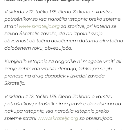
V skladu z 12. točko 135. člena Zakona o varstvu
potrošnikov so vsa naročila vstopnic preko spletne
strani
www.skrateljc.org
za storitve, pri katerih se
zavod Škrateljc zaveže, da bo izpolnil svojo
obveznost ob točno določenem datumu ali v točno
določenem roku, obvezujoča.
Kupljenih vstopnic za dogodke ni mogoče vrniti ali
zanje zahtevati vračila denarja, lahko pa se jih
prenese na drug dogodek v izvedbi zavoda
Škrateljc.
V skladu z 12. točko 135. člena Zakona o varstvu
potrošnikov potrošnik nima pravice do odstopa od
nakupa vstopnic, vsa naročila vstopnic preko
spletne strani
www.skrateljc.org
so obvezujoča.