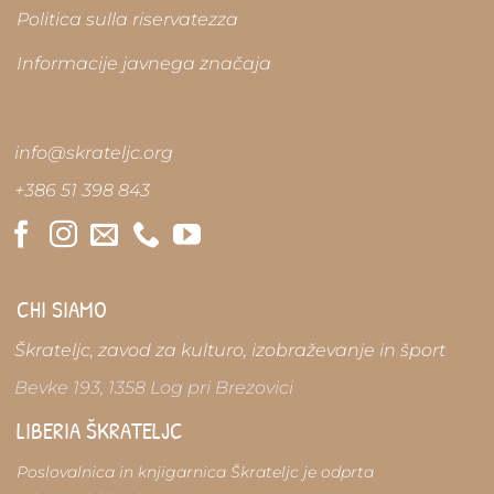
pagina
Politica sulla riservatezza
del
prodotto
Informacije javnega značaja
info@skrateljc.org
+386 51 398 843
CHI SIAMO
Škrateljc, zavod za kulturo, izobraževanje in šport
Bevke 193, 1358 Log pri Brezovici
LIBERIA ŠKRATELJC
Poslovalnica in knjigarnica Škrateljc je odprta