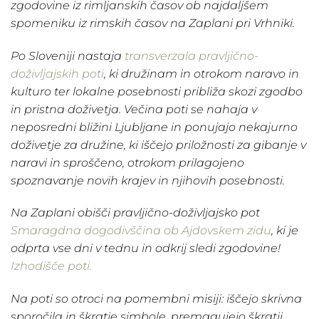
zgodovine iz rimljanskih časov ob najdaljšem
spomeniku iz rimskih časov na Zaplani pri Vrhniki.
Po Sloveniji nastaja
transverzala pravljično-
doživljajskih poti
, ki družinam in otrokom naravo in
kulturo ter lokalne posebnosti približa skozi zgodbo
in pristna doživetja. Večina poti se nahaja v
neposredni bližini Ljubljane in ponujajo nekajurno
doživetje za družine, ki iščejo priložnosti za gibanje v
naravi in sproščeno, otrokom prilagojeno
spoznavanje novih krajev in njihovih posebnosti.
Na Zaplani obišči pravljično-doživljajsko pot
Smaragdna dogodivščina ob Ajdovskem zidu
, ki je
odprta vse dni v tednu in odkrij sledi zgodovine!
Izhodišče poti.
Na poti so otroci na pomembni misiji:
iščejo skrivna
sporočila in škratje simbole, premagujejo škratji