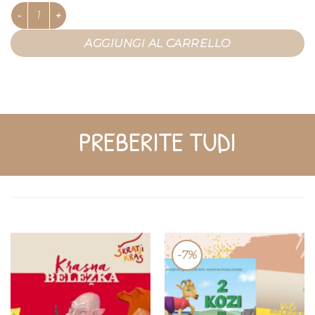
Smaragdna beležka quantità
AGGIUNGI AL CARRELLO
PREBERITE TUDI
-7%