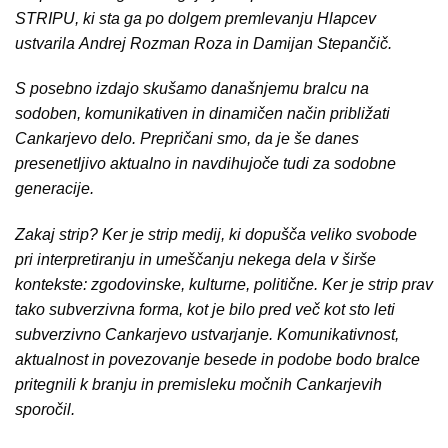
STRIPU, ki sta ga po dolgem premlevanju Hlapcev
ustvarila
Andrej Rozman Roza in Damijan Stepančič.
S posebno izdajo skušamo današnjemu bralcu na
sodoben, komunikativen in dinamičen način približati
Cankarjevo delo. Prepričani smo, da je še danes
presenetljivo aktualno in navdihujoče tudi za sodobne
generacije.
Zakaj strip? Ker je strip medij, ki dopušča veliko svobode
pri interpretiranju in umeščanju nekega dela v širše
kontekste: zgodovinske, kulturne, politične. Ker je strip prav
tako subverzivna forma, kot je bilo pred več kot sto leti
subverzivno Cankarjevo ustvarjanje. Komunikativnost,
aktualnost in povezovanje besede in podobe bodo bralce
pritegnili k branju in premisleku močnih Cankarjevih
sporočil.