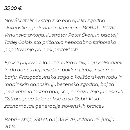
35,00
€
Nov Škrateljčev strip z še eno epsko zgodbo
slovenske zgodovine in literature: BOBRI – STRIP.
Vrhunska avtorja, ilustrator
Peter Škerl
, in pisatelj
Tadej Golob
, sta pričarala nepozabno stripovsko
popotovanje po naši preteklosti.
Epska pripoved Janeza Jalna o življenju koliščarjev
in do danes nepresežen poklon Ljubljanskemu
barju. Prazgodovinska saga o koliščarskem rodu in
rodbinskih odnosih, ljubezenska zgodba, boj za
preživetje in lastno ognjišče, nenazadnje junaški lik
Ostrorogega Jelena. Vse to so Bobri, ki so
zaznamovali generacije slovenskih bralcev.
Bobri – strip, 250 strani, 35 EUR, izdano 25. junija
2024.