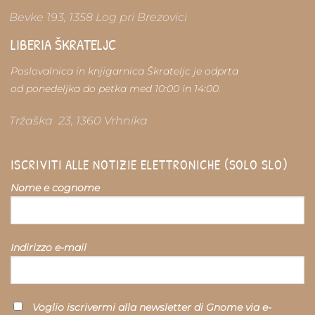
Bevke 193, 1358 Log pri Brezovici
LIBERIA ŠKRATELJC
Poslovalnica in knjigarnica Škrateljc je odprta
od ponedeljka do petka med 10:00 in 14:00.
Tržaška 23, 1360 Vrhnika
ISCRIVITI ALLE NOTIZIE ELETTRONICHE (SOLO SLO)
Nome e cognome
Indirizzo e-mail
Voglio iscrivermi alla newsletter di Gnome via e-