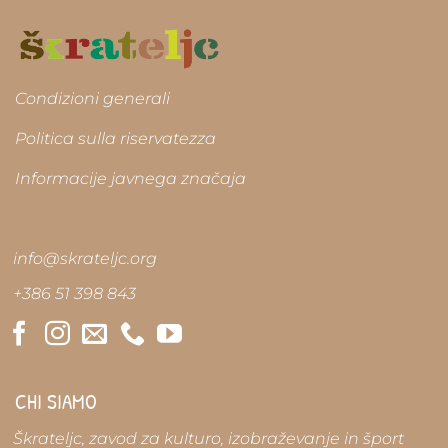
varianti.
Le
opzioni
possono
essere
scelte
Condizioni generali
nella
pagina
Politica sulla riservatezza
del
prodotto
Informacije javnega značaja
info@skrateljc.org
+386 51 398 843
CHI SIAMO
Škrateljc, zavod za kulturo, izobraževanje in šport