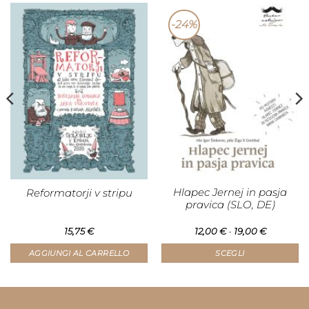
-24%
Hlapec Jernej in pasja
Reformatorji v stripu
pravica (SLO, DE)
Fascia
15,75
€
12,00
€
-
19,00
€
di
prezzo:
AGGIUNGI AL CARRELLO
SCEGLI
da
€.
12,00 €
Questo
a
prodotto
19,00 €
ha
più