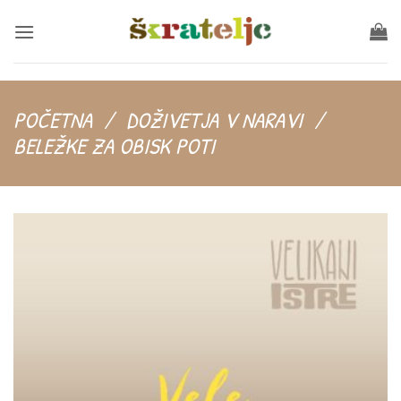
Skip
to
content
POČETNA
/
DOŽIVETJA V NARAVI
/
BELEŽKE ZA OBISK POTI