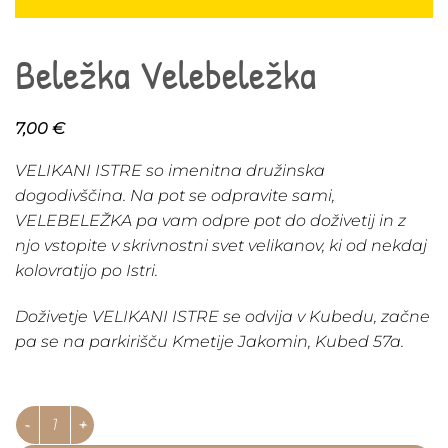
Beležka Velebeležka
7,00
€
VELIKANI ISTRE so imenitna družinska
dogodivščina. Na pot se odpravite sami,
VELEBELEŽKA pa vam odpre pot do doživetij in z
njo vstopite v skrivnostni svet velikanov, ki od nekdaj
kolovratijo po Istri.
Doživetje VELIKANI ISTRE se odvija v Kubedu, začne
pa se na parkirišču Kmetije Jakomin, Kubed 57a.
Beležka Velebeležka količina