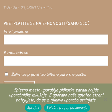
Tržaška 23, 1360 Vrhnika
PRETPLATITE SE NA E-NOVOSTI (SAMO SLO)
Ime i prezime
E-mail adresa
Želim se prijaviti za biltene putem e-pošte.
Spletno mesto uporablja piškotke zaradi boljše
uporabniške izkušnje. Z uporabo naše spletne strani
potrjujete, da se z njihovo uporabo strinjate.
Sprejmi
Splošni pogoji poslovanja