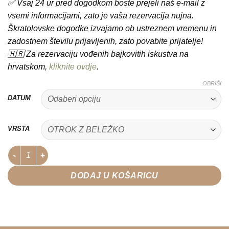
✅ Vsaj 24 ur pred dogodkom boste prejeli naš
e-mail z
vsemi informacijami,
zato je vaša rezervacija nujna.
Škratolovske dogodke izvajamo ob ustreznem vremenu in
zadostnem številu prijavljenih, zato povabite prijatelje!
🇭🇷 Za rezervaciju vođenih bajkovitih iskustva na
hrvatskom,
kliknite ovdje
.
OBRIŠI
DATUM
VRSTA
Škratolovski dogodki: prijave količina
DODAJ U KOŠARICU