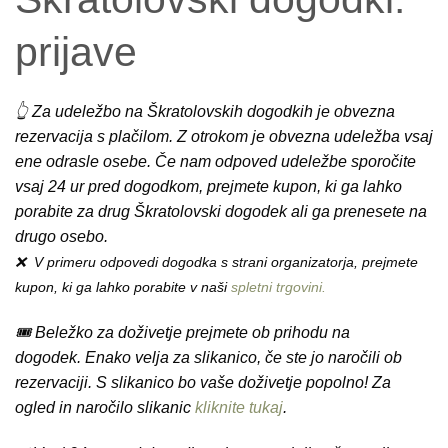
prijave
👆 Za udeležbo na Škratolovskih dogodkih je obvezna
rezervacija s plačilom. Z otrokom je obvezna udeležba vsaj
ene odrasle osebe. Če nam odpoved udeležbe sporočite
vsaj 24 ur pred dogodkom, prejmete kupon, ki ga lahko
porabite za drug Škratolovski dogodek ali ga prenesete na
drugo osebo.
❌ V primeru odpovedi dogodka s strani organizatorja, prejmete
kupon, ki ga lahko porabite v naši
spletni trgovini.
🎟️ Beležko za doživetje prejmete
ob prihodu na
dogodek.
Enako velja za slikanico, če ste jo naročili ob
rezervaciji. S slikanico bo vaše doživetje popolno! Za
ogled in naročilo slikanic
kliknite tukaj
.