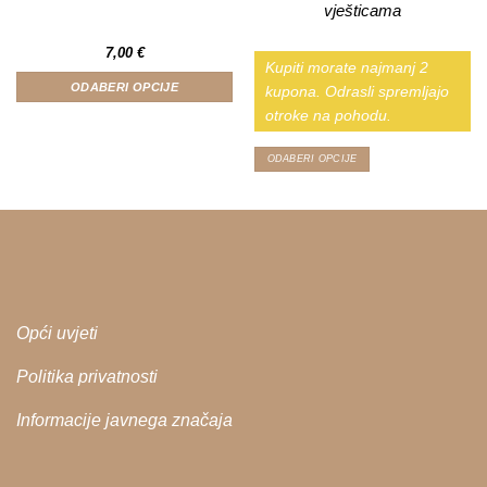
vješticama
7,00
€
Kupiti morate najmanj 2
ODABERI OPCIJE
kupona. Odrasli spremljajo
Ovaj
otroke na pohodu.
proizvod
ima
ODABERI OPCIJE
više
Ovaj
varijanti.
proizvod
Opcije
ima
se
više
mogu
varijanti.
odabrati
Opcije
na
se
stranici
mogu
proizvoda
odabrati
Opći uvjeti
na
stranici
Politika privatnosti
proizvoda
Informacije javnega značaja