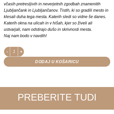
včasih pretresljivih in neverjetnih zgodbah znamenitih
Ljubljančank in Ljubljančanov. Tistih, ki so gradili mesto in
klesali duha tega mesta. Katerih sledi so vidne še danes.
Katerih okna na ulicah in v hišah, kjer so živeli ali
ustvarjali, nam odstirajo dušo in skrivnosti mesta.
Naj nam bodo v navdih!
Skozi okna Ljubljane količina
DODAJ U KOŠARICU
PREBERITE TUDI